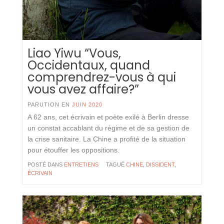
Liao Yiwu “Vous,
Occidentaux, quand
comprendrez-vous à qui
vous avez affaire?”
PARUTION EN
JUIN 2020
A 62 ans, cet écrivain et poète exilé à Berlin dresse
un constat accablant du régime et de sa gestion de
la crise sanitaire. La Chine a profité de la situation
pour étouffer les oppositions.
POSTÉ DANS
ENTRETIENS
TAGUÉ
CHINE
,
DISSIDENT
,
ÉCRIVAIN