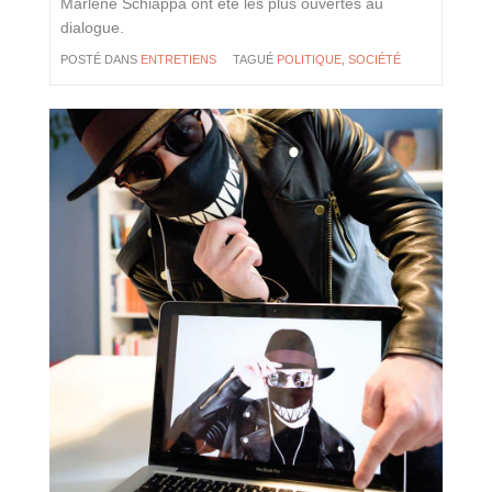
Marlène Schiappa ont été les plus ouvertes au
dialogue.
POSTÉ DANS
ENTRETIENS
TAGUÉ
POLITIQUE
,
SOCIÉTÉ