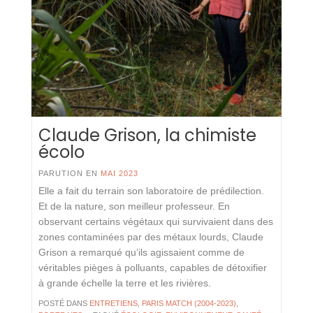
Claude Grison, la chimiste
écolo
PARUTION EN
MAI 2023
Elle a fait du terrain son laboratoire de prédilection.
Et de la nature, son meilleur professeur. En
observant certains végétaux qui survivaient dans des
zones contaminées par des métaux lourds, Claude
Grison a remarqué qu’ils agissaient comme de
véritables pièges à polluants, capables de détoxifier
à grande échelle la terre et les rivières.
POSTÉ DANS
ENTRETIENS
,
PARIS MATCH (2004-2023)
,