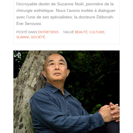
l’incroyable destin de Suzanne Noël, pionnière de la
chirurgie esthétique. Nous l’avons invitée à dialoguer
avec l’une de ses spécialistes, la docteure Déborah-
Eve Seroussi.
POSTÉ DANS
ENTRETIENS
TAGUÉ
BEAUTÉ
,
CULTURE
,
SLIMANI
,
SOCIÉTÉ