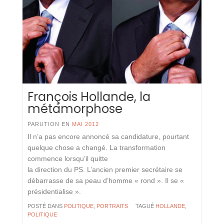
François Hollande, la
métamorphose
PARUTION EN
MAI 2012
Il n’a pas encore annoncé sa candidature, pourtant
quelque chose a changé. La transformation
commence lorsqu’il quitte
la direction du PS. L’ancien premier secrétaire se
débarrasse de sa peau d’homme « rond ». Il se «
présidentialise ».
POSTÉ DANS
POLITIQUE
,
PORTRAITS
TAGUÉ
HOLLANDE
,
POLITIQUE