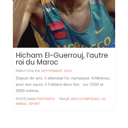
Hicham El-Guerrouj, l’autre
roi du Maroc
PARUTION EN
SEPTEMBRE 2004
Depuis dix ans, il attendait l’or olympique. A Athènes,
pour son sacre, il l’obtient deux fois : sur 1500 et
5000 mètres.
POSTÉ DANS
PORTRAITS
TAGUÉ
JEUX OLYMPIQUES
,
JO
,
MAROC
,
SPORT