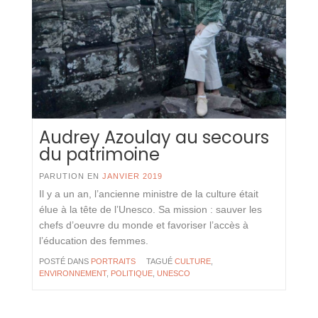
Audrey Azoulay au secours
du patrimoine
PARUTION EN
JANVIER 2019
Il y a un an, l’ancienne ministre de la culture était
élue à la tête de l’Unesco. Sa mission : sauver les
chefs d’oeuvre du monde et favoriser l’accès à
l’éducation des femmes.
POSTÉ DANS
PORTRAITS
TAGUÉ
CULTURE
,
ENVIRONNEMENT
,
POLITIQUE
,
UNESCO